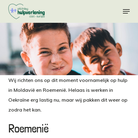
Skip
Menu
to
Close
main
Menu
content
Wij richten ons op dit moment voornamelijk op hulp
in Moldavië en Roemenië. Helaas is werken in
Oekraïne erg lastig nu, maar wij pakken dit weer op
zodra het kan.
Roemenië